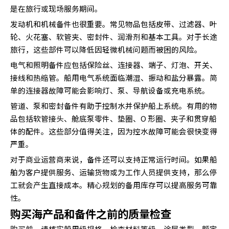
是在旅行或现场服务期间。
发动机和机械备件也很重要。常见物品包括皮带、过滤器、叶
轮、火花塞、软管夹、密封件、润滑剂和基本工具。对于长途
旅行，这些部件可以降低因轻微机械问题而被困的风险。
电气和照明备件应包括保险丝、连接器、端子、灯泡、开关、
接线和热缩管。船用电气系统面临潮湿、振动和盐分暴露。简
单的连接器故障可能会影响灯、泵、导航设备或充电系统。
管道、泵和密封备件有助于控制水并保护船上系统。有用的物
品包括软管接头、舱底泵零件、垫圈、O 形圈、夹子和贯穿船
体的配件。这些部分值得关注，因为控水故障可能会很快变得
严重。
对于商业运营商来说，备件还可以支持正常运行时间。如果船
舶为客户提供服务、运输货物或为工作人员提供支持，那么停
工就会产生直接成本。精心规划的备用库存可以提高服务可靠
性。
购买海产品和备件之前的质量检查
购买前，请核实船用级规格。检查材料等级、涂层类型、额定