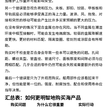
加维护工作量并可能影响安全。
另一个错误是忽视负荷和压力。夹板、卸扣、铰链、甲板板和
导轨底座必须能够承受真正的海上力量。波浪、风、拖曳、对
接和突然的移动可能会产生比许多买家预期的更大的压力。
在没有保护的情况下混合金属也存在风险。当不同金属在潮湿
环境中相互接触时，可能会发生电偶腐蚀。较弱的金属降解速
度更快。更好的材料匹配、隔离垫圈、密封剂或涂层会有所帮
助。
购买时不检查是否合身会导致一些本可以避免的问题。孔间
距、螺纹类型、管直径、管道尺寸、面板厚度和间隙必须与应
用相匹配。几乎合适的零件仍然可能会失败或需要额外的劳动
力。
最后一个错误是只为了外观而购买。船用部件应该看起来干
净，但性能是第一位的。强度、耐腐蚀性、配合和使用寿命应
指导决策。
汇总表：如何更明智地购买海产品
购买问题
为什么它很重要
实际行动