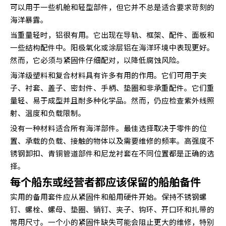
可以用于一些机舱和轻型部件，但它并不总是适合要求苛刻的
海洋暴露。
当重量轻时，铝很有用。它出现在导轨、框架、配件、面板和
一些结构配件中。阳极氧化或涂层铝在海洋环境中表现更好。
然而，它必须与紧固件仔细配对，以降低腐蚀风险。
海洋级塑料和复合材料具有许多有用的作用。它们可用于夹
子、衬套、盖子、密封件、手柄、垫圈和非承重配件。它们重
量轻、易于成型并且耐多种化学品。然而，仍应检查紫外线照
射、温度和负载限制。
没有一种材料适合所有海洋部件。最佳选择取决于零件的位
置、承载的负载、接触的物体以及需要维修的频率。高强度不
锈钢卸扣、青铜管道部件和尼龙衬套在不同位置都是正确的选
择。
每个船东或经营者都应该保留的船舶备件
实用的备用套件应从紧固件和船用硬件开始。保持不锈钢螺
钉、螺栓、螺母、垫圈、销钉、夹子、钩环、开口环和扎带的
常用尺寸。一个小的紧固件缺失可能会阻止更大的维修，特别