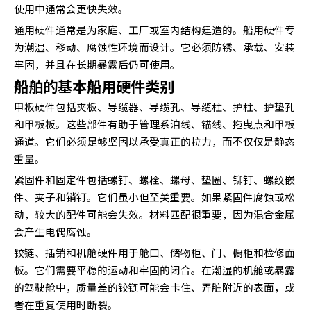
使用中通常会更快失效。
通用硬件通常是为家庭、工厂或室内结构建造的。船用硬件专
为潮湿、移动、腐蚀性环境而设计。它必须防锈、承载、安装
牢固，并且在长期暴露后仍可使用。
船舶的基本船用硬件类别
甲板硬件包括夹板、导缆器、导缆孔、导缆柱、护柱、护垫孔
和甲板板。这些部件有助于管理系泊线、锚线、拖曳点和甲板
通道。它们必须足够坚固以承受真正的拉力，而不仅仅是静态
重量。
紧固件和固定件包括螺钉、螺栓、螺母、垫圈、铆钉、螺纹嵌
件、夹子和销钉。它们虽小但至关重要。如果紧固件腐蚀或松
动，较大的配件可能会失效。材料匹配很重要，因为混合金属
会产生电偶腐蚀。
铰链、插销和机舱硬件用于舱口、储物柜、门、橱柜和检修面
板。它们需要平稳的运动和牢固的闭合。在潮湿的机舱或暴露
的驾驶舱中，质量差的铰链可能会卡住、弄脏附近的表面，或
者在重复使用时断裂。