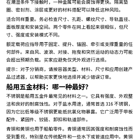
在潮湿条件下接触时，一种金属可能会腐蚀得更快。隔离垫
圈、密封剂、涂层或更好的材料搭配可以降低这种风险。
适合同样重要。务必检查尺寸、孔距、螺纹尺寸、导轨直径、
面板厚度和安装空间。两个零件在网上看起来很相似，但尺
寸、强度或安装模式不同。
额定载荷应指导用于固定、提升、锚固、牵引或支撑重量的任
何部件。来自风、波浪、对接、拖曳和突然运动的动态力可能
会超出预期负载。买家应避免仅凭外观进行选择。
提示：对于分销商，请按容器类型、材料、尺寸和应用创建产
品过滤器，以帮助买家更快地选择并减少错误订单。
船用五金材料：哪一种最好？
不锈钢是船用五金件最常见的材料之一。它具有强度、外观整
洁和良好的耐腐蚀性。对于盐水用途，通常首选 316 不锈钢，
因为它比低等级不锈钢更能抵抗氯化物暴露。它广泛用于甲板
配件、紧固件、铰链、卸扣和轨道部件。
青铜和黄铜也用于船舶零件。青铜通常因其强度和耐腐蚀性而
受到重视，特别是在传统配件和一些水下或管道应用中。黄铜