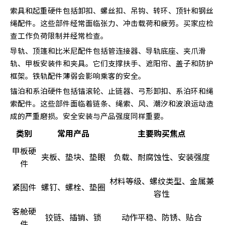
索具和起重硬件包括卸扣、螺丝扣、吊钩、转环、顶针和钢丝
绳配件。这些部件经常面临张力、冲击载荷和疲劳。买家应检
查工作负荷限制并经常检查。
导轨、顶篷和比米尼配件包括管连接器、导轨底座、夹爪滑
轨、甲板安装件和夹具。它们支撑扶手、遮阳帘、盖子和防护
框架。铁轨配件薄弱会影响乘客的安全。
锚泊和系泊硬件包括锚滚轮、止链器、弓形卸扣、系泊环和绳
索配件。这些部件面临着链条、绳索、风、潮汐和波浪运动造
成的严重磨损。安全安装与产品强度同样重要。
类别
常用产品
主要购买焦点
甲板硬
夹板、垫块、垫眼
负载、耐腐蚀性、安装强度
件
材料等级、螺纹类型、金属兼
紧固件
螺钉、螺栓、垫圈
容性
客舱硬
铰链、插销、锁
动作平稳、防锈、贴合
件