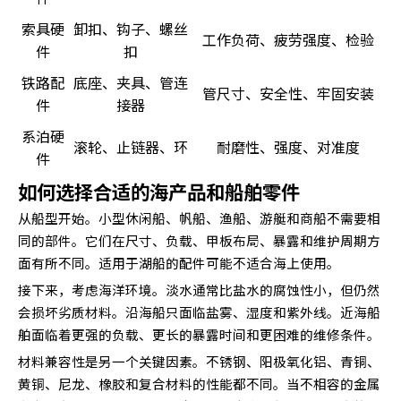
索具硬
卸扣、钩子、螺丝
工作负荷、疲劳强度、检验
件
扣
铁路配
底座、夹具、管连
管尺寸、安全性、牢固安装
件
接器
系泊硬
滚轮、止链器、环
耐磨性、强度、对准度
件
如何选择合适的海产品和船舶零件
从船型开始。小型休闲船、帆船、渔船、游艇和商船不需要相
同的部件。它们在尺寸、负载、甲板布局、暴露和维护周期方
面有所不同。适用于湖船的配件可能不适合海上使用。
接下来，考虑海洋环境。淡水通常比盐水的腐蚀性小，但仍然
会损坏劣质材料。沿海船只面临盐雾、湿度和紫外线。近海船
舶面临着更强的负载、更长的暴露时间和更困难的维修条件。
材料兼容性是另一个关键因素。不锈钢、阳极氧化铝、青铜、
黄铜、尼龙、橡胶和复合材料的性能都不同。当不相容的金属