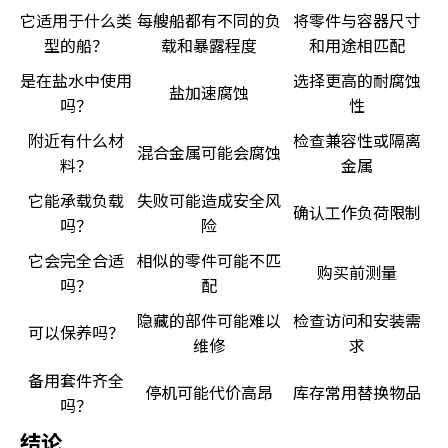
它适用于什么类
每艘船都有不同的负
将零件与容器尺寸
型的船？
载和暴露程度
和用途相匹配
是在盐水中使用
选择更高的耐腐蚀
盐加速腐蚀
吗？
性
附近有什么材
检查兼容性或隔离
混合金属可能会腐蚀
料？
金属
它能承载负载
失败可能造成安全风
确认工作负荷限制
吗？
险
它会完全合适
相似的零件可能不匹
购买前测量
吗？
配
隐藏的部件可能难以
检查访问和安装需
可以保养吗？
维修
求
备用套件齐全
停机可能代价高昂
库存常用替换物品
吗？
结论