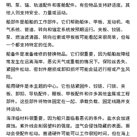
明、泵、锚、轨道配件和客舱配件。有些物品支持舒适度。其
他人则支持安全、力量或运动。
船部件是船舶的工作部件。它们帮助船体、甲板、发动机、电
气系统、管道、转向和锚定系统按预期运行。夹板、铰链、
泵、燃油滤清器、转向拉索或甲板板可能看起来很简单，但每
一个都支持特定的任务。
船备件是准备维修的替换物品。它们很重要，因为船舶故障经
常发生在远离海岸、恶劣天气或重载的情况下。保险丝丢失、
紧固件松动、密封件磨损或卸扣损坏可能会延迟行程或产生风
险。
船用硬件是本主题的中心。它包括紧固件、铰链、闩锁、夹
板、卸扣、导轨配件、眼板、甲板配件和许多其他金属或工程
部件。这些部件将物体固定在一起、承载负载、固定线路并支
持运动。
海洋级材料很重要，因为船只面临着恶劣的条件。盐水会加速
腐蚀。紫外线会削弱塑料的强度。湿气会侵蚀隐藏的表面。振
动会使配件松动。普通硬件可能可以工作很短时间，但在海上