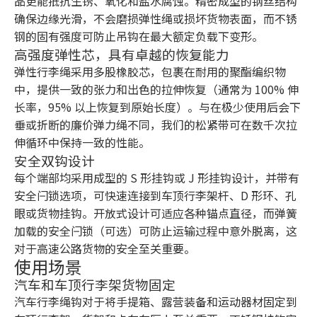
品更能抵抗生锈、氧化和盐水腐蚀。精密成型的钢丝结构
确保边缘光滑，不会磨损弹性绳或损坏货物表面，而不锈
钢的固有强度可防止吊钩在最大额定负载下变形。
高强度弹性芯，具有卓越的恢复能力
弹性行李绳采用多股橡胶芯，包裹在耐用的聚酯编织物
中，提供一致的张力和出色的拉伸恢复（通常为 100% 伸
长率，95% 以上恢复到原始长度）。与在极少使用后会下
垂或折断的廉价弹力绳不同，我们的松紧带可在数千次拉
伸循环中保持一致的性能。
安全双钩设计
每个端部均采用成型的 S 形挂钩或 J 形挂钩设计，并带有
安全闩锁选项，可快速连接到车顶行李架杆、D 形环、孔
眼或货物挂钩。开放式设计可适应各种锚点直径，而弹簧
加载的安全闩锁（可选）可防止运输过程中意外脱离，这
对于高速公路货物的安全至关重要。
使用场景
汽车和车顶行李架货物固定
汽车行李绳钩对于将手提箱、露营装备和运动器材固定到