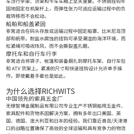
车顶行李架、货架和卡车车厢上至关重要。不锈钢挂钩牢
固地固定在机架杆上，而弹性张力可适应运输过程中的负
载转移而不会松动。
船舶和船盖紧固
非常适合在码头存放或运输过程中固定船罩、比米尼岛顶
部和帆带。耐盐水腐蚀的挂钩可承受潮湿的海洋环境，而
松紧绳可吸收阵风，而不会撕裂盖孔眼。
摩托车和自行车行李
非常适合将袋子、帐篷和装备捆扎到摩托车架、自行车包
和 ATV 货架上。紧凑的尺寸和快速挂钩设计允许单手操
作，即使戴着手套也是如此。
为什么选择RICHWITS
中国领先的索具五金厂
无棣智博金属制品有限公司专业生产不锈钢船用五金件、
索具配件和货物系固解决方案，拥有多年出口美国、英
国、德国、澳大利亚和日本的经验。我们靠近青岛/天津港
口的战略位置确保了高效的全球运输和具有竞争力的物流