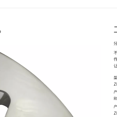
Z
R
Z